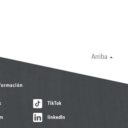
Arriba
nformación
k
TikTok
am
linkedIn