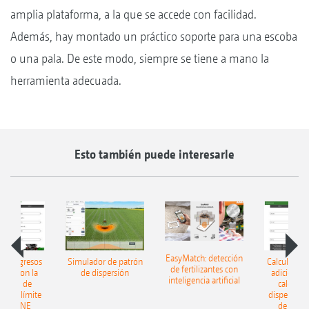
amplia plataforma, a la que se accede con facilidad.
Además, hay montado un práctico soporte para una escoba
o una pala. De este modo, siempre se tiene a mano la
herramienta adecuada.
Esto también puede interesarle
EasyMatch: detección
 los ingresos
Simulador de patrón
Calcular los
de fertilizantes con
ales: con la
de dispersión
adicionales
inteligencia artificial
ladora de
calculad
ón en límite
dispersión 
AMAZONE
de AMA