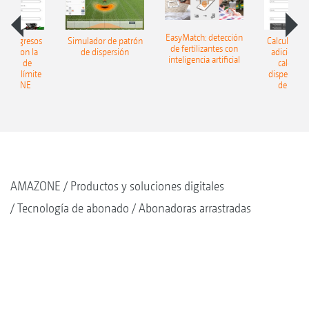
EasyMatch: detección
 los ingresos
Simulador de patrón
Calcular los
de fertilizantes con
ales: con la
de dispersión
adicionales
inteligencia artificial
ladora de
calculad
ón en límite
dispersión 
AMAZONE
de AMA
AMAZONE
Productos y soluciones digitales
Tecnología de abonado
Abonadoras arrastradas