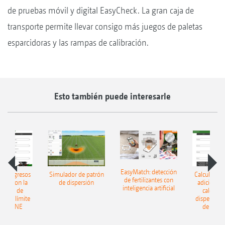
de pruebas móvil y digital EasyCheck. La gran caja de
transporte permite llevar consigo más juegos de paletas
esparcidoras y las rampas de calibración.
Esto también puede interesarle
EasyMatch: detección
 los ingresos
Simulador de patrón
Calcular los
de fertilizantes con
ales: con la
de dispersión
adicionales
inteligencia artificial
ladora de
calculad
ón en límite
dispersión 
AMAZONE
de AMA