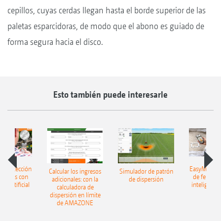
cepillos, cuyas cerdas llegan hasta el borde superior de las
paletas esparcidoras, de modo que el abono es guiado de
forma segura hacia el disco.
Esto también puede interesarle
h: detección
EasyMatch: 
Calcular los ingresos
Simulador de patrón
lizantes con
de fertiliz
adicionales: con la
de dispersión
cia artificial
inteligencia 
calculadora de
dispersión en límite
de AMAZONE