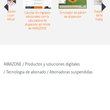
h: detección
EasyMatch: 
Calcular los ingresos
Simulador de patrón
lizantes con
de fertiliz
adicionales: con la
de dispersión
cia artificial
inteligencia 
calculadora de
dispersión en límite
de AMAZONE
AMAZONE
Productos y soluciones digitales
Tecnología de abonado
Abonadoras suspendidas