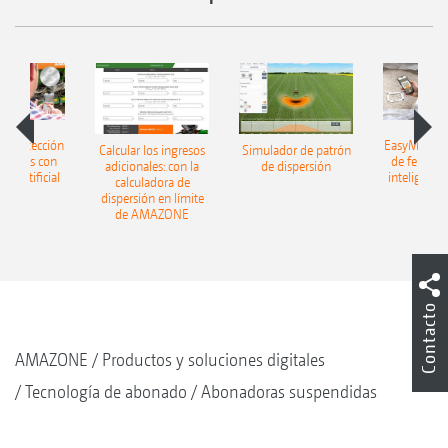
h: detección
EasyMatch: 
Calcular los ingresos
Simulador de patrón
lizantes con
de fertiliz
adicionales: con la
de dispersión
cia artificial
inteligencia 
calculadora de
dispersión en límite
de AMAZONE
Contacto
AMAZONE
Productos y soluciones digitales
Tecnología de abonado
Abonadoras suspendidas