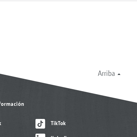
Arriba
nformación
k
TikTok