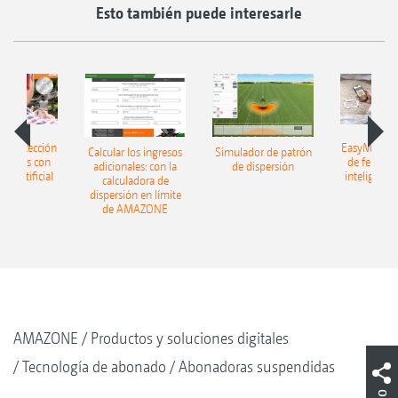
Esto también puede interesarle
h: detección
EasyMatch: 
Calcular los ingresos
Simulador de patrón
lizantes con
de fertiliz
adicionales: con la
de dispersión
cia artificial
inteligencia 
calculadora de
dispersión en límite
de AMAZONE
AMAZONE
Productos y soluciones digitales
Tecnología de abonado
Abonadoras suspendidas