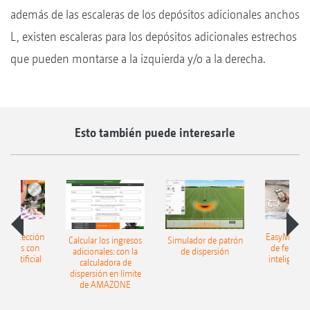
además de las escaleras de los depósitos adicionales anchos
L, existen escaleras para los depósitos adicionales estrechos
que pueden montarse a la izquierda y/o a la derecha.
Esto también puede interesarle
h: detección
EasyMatch: 
Calcular los ingresos
Simulador de patrón
lizantes con
de fertiliz
adicionales: con la
de dispersión
cia artificial
inteligencia 
calculadora de
dispersión en límite
de AMAZONE