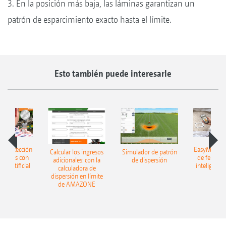
3. En la posición más baja, las láminas garantizan un
patrón de esparcimiento exacto hasta el límite.
Esto también puede interesarle
h: detección
EasyMatch: 
Calcular los ingresos
Simulador de patrón
lizantes con
de fertiliz
adicionales: con la
de dispersión
cia artificial
inteligencia 
calculadora de
dispersión en límite
de AMAZONE