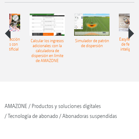
h: detección
EasyMatch: 
Calcular los ingresos
Simulador de patrón
lizantes con
de fertiliz
adicionales: con la
de dispersión
cia artificial
inteligencia 
calculadora de
dispersión en límite
de AMAZONE
AMAZONE
Productos y soluciones digitales
Tecnología de abonado
Abonadoras suspendidas