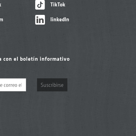
k
TikTok
am
linkedIn
a con el boletín informativo
Suscribirse