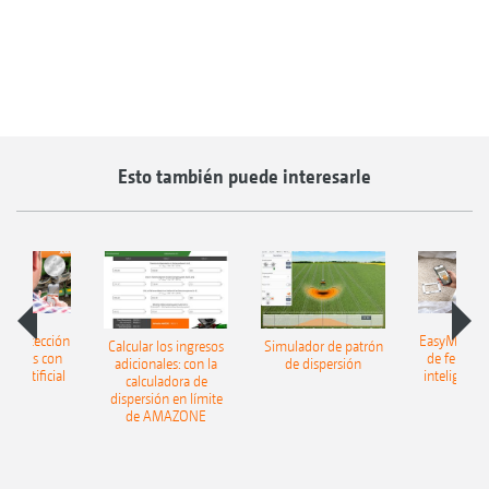
Esto también puede interesarle
h: detección
EasyMatch: 
Calcular los ingresos
Simulador de patrón
lizantes con
de fertiliz
adicionales: con la
de dispersión
cia artificial
inteligencia 
calculadora de
dispersión en límite
de AMAZONE