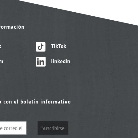
nformación
k
TikTok
am
linkedIn
a con el boletín informativo
Suscribirse