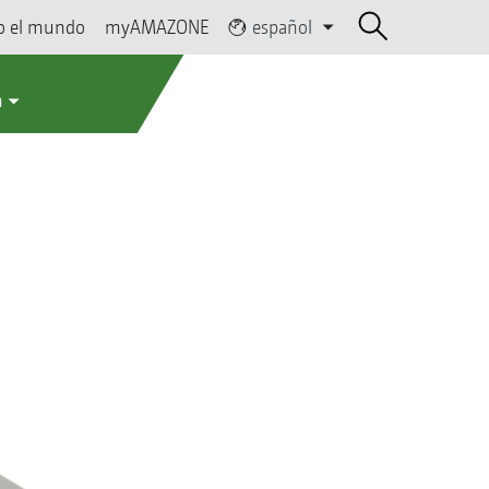
o el mundo
myAMAZONE
español
a