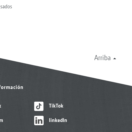
lsados
Arriba
nformación
k
TikTok
am
linkedIn