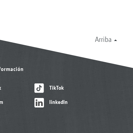
Arriba
nformación
k
TikTok
am
linkedIn