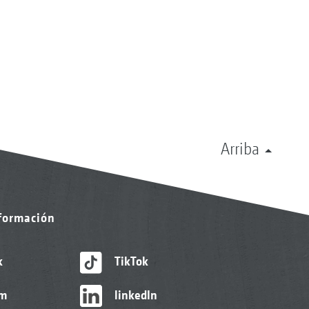
Arriba
nformación
k
TikTok
am
linkedIn