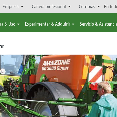
Empresa
Carrera profesional
Compras
En tod
ra & Uso
Experimentar & Adquirir
Servicio & Asistenci
or