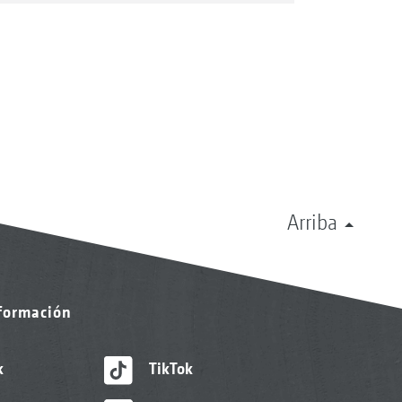
Arriba
nformación
k
TikTok