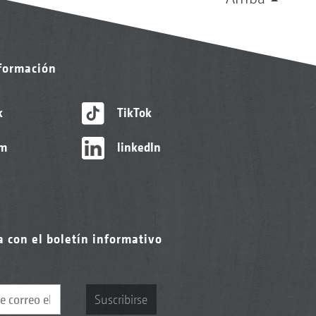
nformación
k
TikTok
am
linkedIn
a con el boletín informativo
Suscribirse