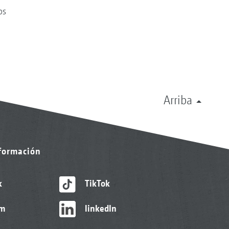
os
Arriba
nformación
k
TikTok
am
linkedIn