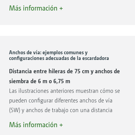
deslizante
Más información +
Ruedas de pestaña opcionales
Anchos de vía flexibles: 1,5-2,25 m
Mantenimiento sencillo gracias al punto
central de lubricación del bastidor
deslizante
Anchos de vía: ejemplos comunes y
configuraciones adecuadas de la escardadora
Sistema hidráulico y electrónico protegidos
detrás de revestimientos
Distancia entre hileras de 75 cm y anchos de
Suministro de aceite a través de la unidad
siembra de 6 m o 6,75 m
de control EW y el retorno sin presión o a
Las ilustraciones anteriores muestran cómo se
través de la detección de carga
pueden configurar diferentes anchos de vía
Circulación central de aceite para
(SW) y anchos de trabajo con una distancia
desplazamiento, control de anchos parciales
entre hileras de 75 cm. En función del ancho
Más información +
y depósito frontal FT-P
de vía del tractor, la máquina escardadora se