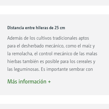
coloca de forma simétrica (ejemplos 1 y 4) o
asimétrica (ejemplo 2). Para grandes anchos de
siembra, también es posible utilizar una
escardadora con la mitad del ancho de siembra
Distancia entre hileras de 25 cm
(ejemplo 3).
Además de los cultivos tradicionales aptos
para el desherbado mecánico, como el maíz y
la remolacha, el control mecánico de las malas
hierbas también es posible para los cereales y
las leguminosas. Es importante sembrar con
un ancho de hilera doble (25 o 30 cm). El
Más información +
ejemplo siguiente (5) muestra una siembra
con una distancia de siembra doble. Esto
significa que, con una sembradora con una
distancia entre hileras de 12,5 cm, se han