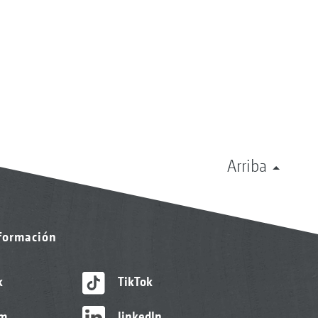
Arriba
nformación
k
TikTok
am
linkedIn