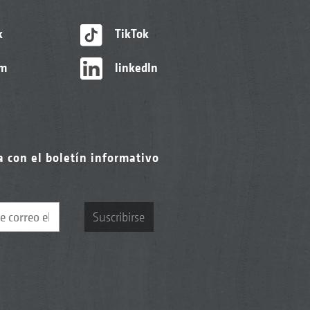
k
TikTok
am
linkedIn
a con el boletín informativo
Suscribirse