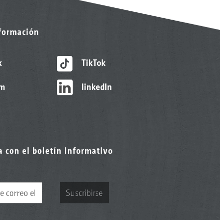
nformación
k
TikTok
am
linkedIn
a con el boletín informativo
Suscribirse