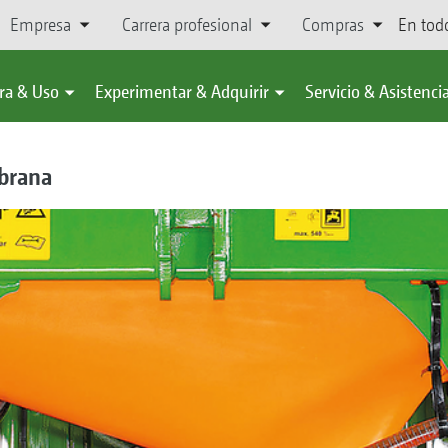
Empresa
Carrera profesional
Compras
En tod
ra & Uso
Experimentar & Adquirir
Servicio & Asistenci
brana