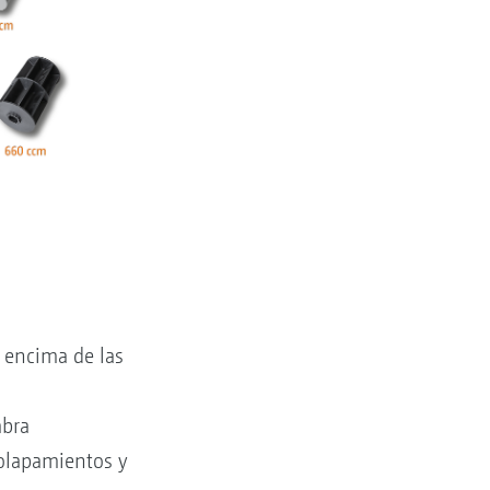
e encima de las
mbra
olapamientos y