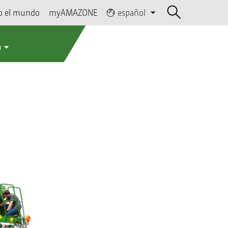
o el mundo
myAMAZONE
español
a