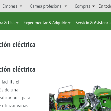
Empresa
Carrera profesional
Compras
En tod
ra & Uso
Experimentar & Adquirir
Servicio & Asistenci
ción eléctrica
ción eléctrica
acilita el
ás de una
sificadores para
utilizar varias