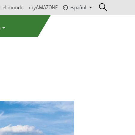
o el mundo
myAMAZONE
español
a