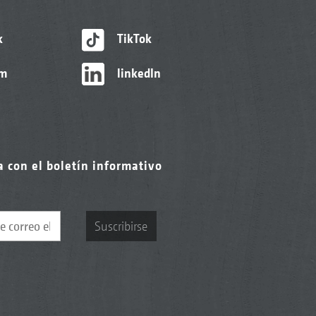
k
TikTok
am
linkedIn
a con el boletín informativo
Suscribirse