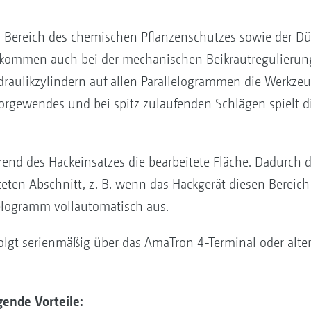
m Bereich des chemischen Pflanzenschutzes sowie der Dü
ommen auch bei der mechanischen Beikrautregulierung
raulikzylindern auf allen Parallelogrammen die Werkz
rgewendes und bei spitz zulaufenden Schlägen spielt die
nd des Hackeinsatzes die bearbeitete Fläche. Dadurch d
teten Abschnitt, z. B. wenn das Hackgerät diesen Berei
elogramm vollautomatisch aus.
olgt serienmäßig über das AmaTron 4-Terminal oder alter
gende Vorteile: