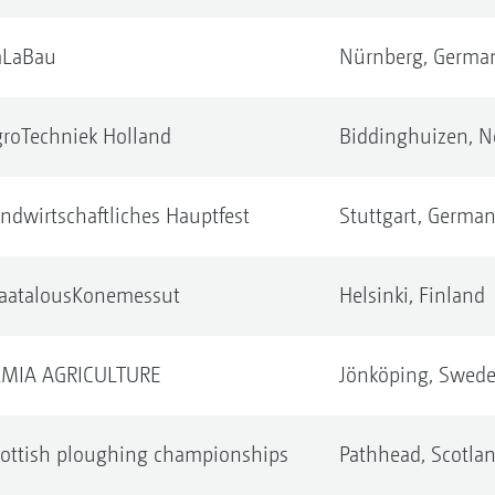
aLaBau
Nürnberg,
Germa
roTechniek Holland
Biddinghuizen,
N
ndwirtschaftliches Hauptfest
Stuttgart,
German
aatalousKonemessut
Helsinki,
Finland
LMIA AGRICULTURE
Jönköping,
Swed
ottish ploughing championships
Pathhead,
Scotla