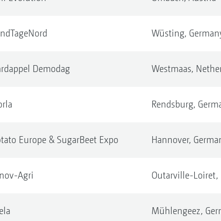
andTageNord
Wüsting,
German
ardappel Demodag
Westmaas,
Nethe
rla
Rendsburg,
Germ
tato Europe & SugarBeet Expo
Hannover,
Germa
nov-Agri
Outarville-Loiret,
ela
Mühlengeez,
Ger