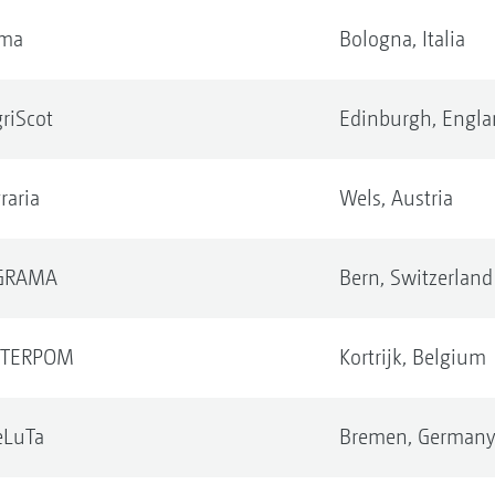
ima
Bologna,
Italia
riScot
Edinburgh,
Engla
raria
Wels,
Austria
GRAMA
Bern,
Switzerland
NTERPOM
Kortrijk,
Belgium
eLuTa
Bremen,
German