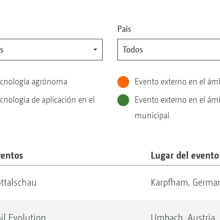
País
s
Todos
ecnología agrónoma
Evento externo en el ám
nología de aplicación en el
Evento externo en el ámb
municipal
ventos
Lugar del evento
ttalschau
Karpfham,
Germa
il Evolution
Umbach,
Austria