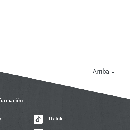
Arriba
nformación
k
TikTok