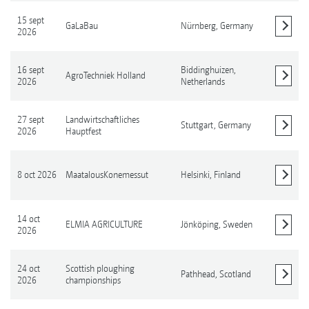
15 sept
GaLaBau
Nürnberg,
Germany
2026
Mostrar detalles
16 sept
Biddinghuizen,
AgroTechniek Holland
2026
Netherlands
Mostrar detalles
27 sept
Landwirtschaftliches
Stuttgart,
Germany
2026
Hauptfest
Mostrar detalles
8 oct 2026
MaatalousKonemessut
Helsinki,
Finland
Mostrar detalles
14 oct
ELMIA AGRICULTURE
Jönköping,
Sweden
2026
Mostrar detalles
24 oct
Scottish ploughing
Pathhead,
Scotland
2026
championships
Mostrar detalles