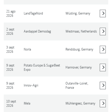
21 ago
LandTageNord
Wüsting,
Germany
2026
Mostrar detalles
2 sept
Aardappel Demodag
Westmaas,
Netherlands
2026
Mostrar detalles
3 sept
Norla
Rendsburg,
Germany
2026
Mostrar detalles
9 sept
Potato Europe & SugarBeet
Hannover,
Germany
2026
Expo
Mostrar detalles
9 sept
Outarville-Loiret,
Innov-Agri
2026
France
Mostrar detalles
10 sept
Mela
Mühlengeez,
Germany
2026
Mostrar detalles