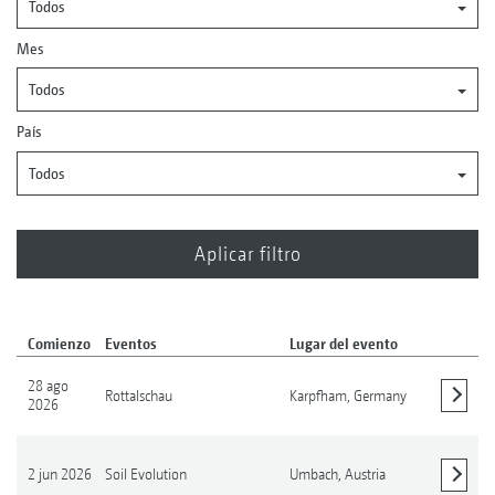
Todos
Mes
Todos
País
Todos
Comienzo
Eventos
Lugar del evento
28 ago
Rottalschau
Karpfham,
Germany
2026
Mostrar detalles
2 jun 2026
Soil Evolution
Umbach,
Austria
Mostrar detalles