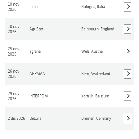
10 nov
eima
Bologna,
Italia
2026
Mostrar detalles
18 nov
AgriScot
Edinburgh,
England
2026
Mostrar detalles
25 nov
agraria
Wels,
Austria
2026
Mostrar detalles
26 nov
AGRAMA
Bern,
Switzerland
2026
Mostrar detalles
29 nov
INTERPOM
Kortrijk,
Belgium
2026
Mostrar detalles
2 dic 2026
DeLuTa
Bremen,
Germany
Mostrar detalles