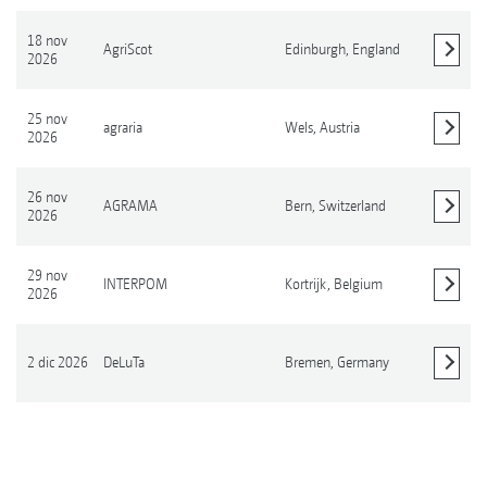
18 nov
AgriScot
Edinburgh,
England
2026
Mostrar detalles
25 nov
agraria
Wels,
Austria
2026
Mostrar detalles
26 nov
AGRAMA
Bern,
Switzerland
2026
Mostrar detalles
29 nov
INTERPOM
Kortrijk,
Belgium
2026
Mostrar detalles
2 dic 2026
DeLuTa
Bremen,
Germany
Mostrar detalles