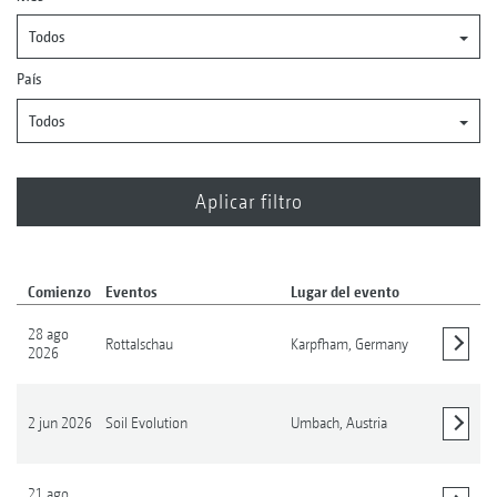
Todos
País
Todos
Comienzo
Eventos
Lugar del evento
28 ago
Rottalschau
Karpfham,
Germany
2026
Mostrar detalles
2 jun 2026
Soil Evolution
Umbach,
Austria
Mostrar detalles
21 ago