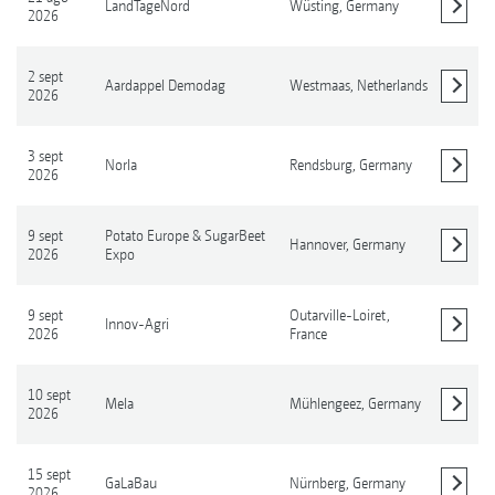
LandTageNord
Wüsting,
Germany
2026
Mostrar detalles
2 sept
Aardappel Demodag
Westmaas,
Netherlands
2026
Mostrar detalles
3 sept
Norla
Rendsburg,
Germany
2026
Mostrar detalles
9 sept
Potato Europe & SugarBeet
Hannover,
Germany
2026
Expo
Mostrar detalles
9 sept
Outarville-Loiret,
Innov-Agri
2026
France
Mostrar detalles
10 sept
Mela
Mühlengeez,
Germany
2026
Mostrar detalles
15 sept
GaLaBau
Nürnberg,
Germany
2026
Mostrar detalles