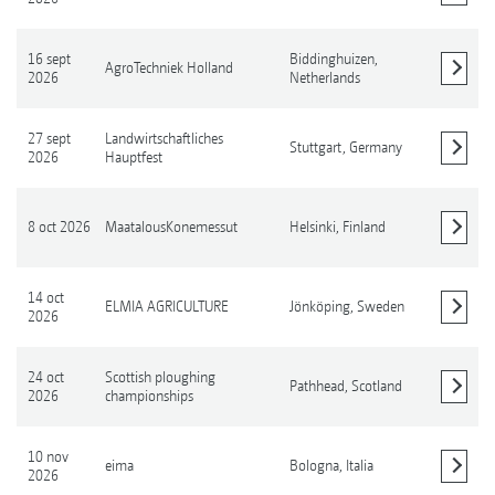
16 sept
Biddinghuizen,
AgroTechniek Holland
2026
Netherlands
Mostrar detalles
27 sept
Landwirtschaftliches
Stuttgart,
Germany
2026
Hauptfest
Mostrar detalles
8 oct 2026
MaatalousKonemessut
Helsinki,
Finland
Mostrar detalles
14 oct
ELMIA AGRICULTURE
Jönköping,
Sweden
2026
Mostrar detalles
24 oct
Scottish ploughing
Pathhead,
Scotland
2026
championships
Mostrar detalles
10 nov
eima
Bologna,
Italia
2026
Mostrar detalles