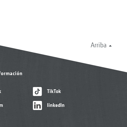
Arriba
nformación
k
TikTok
am
linkedIn