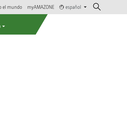
o el mundo
myAMAZONE
español
a