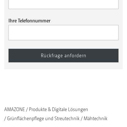
Unterschiedliche Sitzvarianten, zum Beispiel der Sitz
„De Luxe“ Grammer mit Luftfederung und Heizung
Ihre Telefonnummer
Feuerlöscher
AMAZONE
Produkte & Digitale Lösungen
Grünflächenpflege und Streutechnik
Mähtechnik