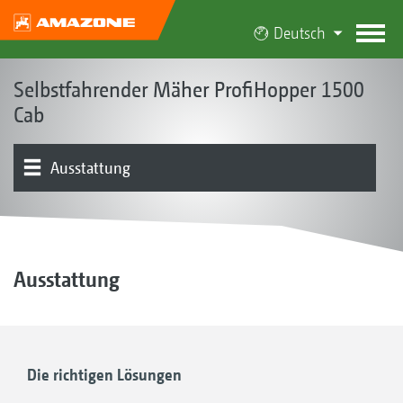
Deutsch
Selbstfahrender Mäher ProfiHopper 1500
Cab
Ausstattung
Konzept | Vorteile
Cab
Mähwerk | Sammel- und Förderschneckensystem
Behälter
Fahrwerk | Antrieb | Motor
Bedienung | Steuerung
Produktübersicht
Kundenstimmen
Ausstattung
Die richtigen Lösungen