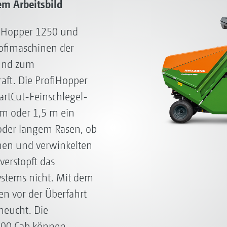
em Arbeitsbild
fiHopper 1250 und
ofimaschinen der
 und zum
ft. Die ProfiHopper
tCut-Feinschlegel-
 m oder 1,5 m ein
 oder langem Rasen, ob
inen und verwinkelten
verstopft das
stems nicht. Mit dem
en vor der Überfahrt
heucht. Die
500 Cab können