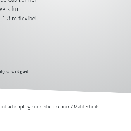
erk für
 1,8 m flexibel
rtgeschwindigkeit
ünflächenpflege und Streutechnik
Mähtechnik