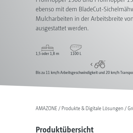
ebenso mit dem BladeCut-Sichelmähw
Mulcharbeiten in der Arbeitsbreite von
ausgestattet werden.
1,5 oder 1,8 m
1100 L
Bis zu 11 km/h Arbeitsgeschwindigkeit und 20 km/h Transpo
AMAZONE
Produkte & Digitale Lösungen
Gr
Produktübersicht