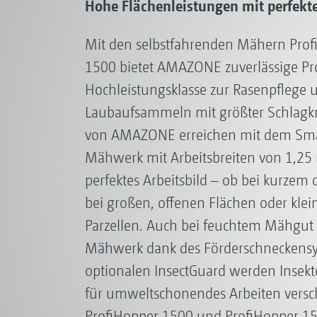
Hohe Flächenleistungen mit perfekt
Mit den selbstfahrenden Mähern Pro
1500 bietet AMAZONE zuverlässige Pr
Hochleistungsklasse zur Rasenpflege
Laubaufsammeln mit größter Schlagkra
von AMAZONE erreichen mit dem Smar
Mähwerk mit Arbeitsbreiten von 1,25
perfektes Arbeitsbild – ob bei kurzem
bei großen, offenen Flächen oder kle
Parzellen. Auch bei feuchtem Mähgut 
Mähwerk dank des Förderschneckensy
optionalen InsectGuard werden Insekt
für umweltschonendes Arbeiten versc
ProfiHopper 1500 und ProfiHopper 1