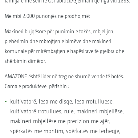
familjare me seli në Osnabrück/Gjermani që nga viti 1883.
Me mbi 2.000 punonjës ne prodhojmë:
Makineri bujqësore për punimin e tokës, mbjelljen,
plehërimin dhe mbrojtjen e bimëve dhe makineri
komunale për mirëmbajtjen e hapësirave të gjelbra dhe
shërbimin dimëror.
AMAZONE është lider në treg në shumë vende të botës.
Gama e produkteve përfshin :
kultivatorë, lesa me disqe, lesa rrotulluese,
kultivatorë rrotullues, rule, makineri mbjellëse,
makineri mbjellëse me precizion me ajër,
spërkatës me montim, spërkatës me tërheqje,