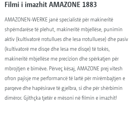
Filmi i imazhit AMAZONE 1883
AMAZONEN-WERKE janë specialistë për makineritë
shpërndarëse të plehut, makineritë mbjellëse, punimin
aktiv (kultivatorë rrotullues dhe lesa rrotulluese) dhe pasiv
(kultivatorë me disqe dhe lesa me disqe) të tokës,
makineritë mbjellëse me precizion dhe spërkatjen për
mbrojtjen e bimëve. Përveç kësaj, AMAZONE prej vitesh
ofron pajisje me performancë të lartë për mirëmbajtjen e
parqeve dhe hapësirave të gjelbra, si dhe për shërbimin
dimëror. Gjithçka tjetër e mësoni në filmin e imazhit!