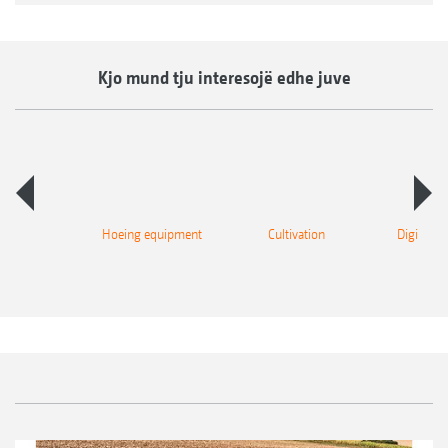
Kjo mund tju interesojë edhe juve
eding
Hoeing equipment
Cultivation
Digital So