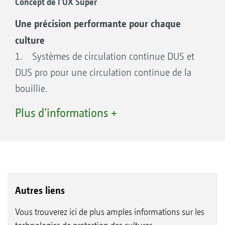
précision, une efficacité et un confort
Concept de l'UX Super
exceptionnels, afin d’assurer de bons
Une précision performante pour chaque
rendements et une rentabilité élevée.
culture
1. Systèmes de circulation continue DUS et
DUS pro pour une circulation continue de la
bouillie.
2. Tronçons de 50 cm, écart des buses de
Plus d‘informations +
25 cm et sélection optimale des buses grâce à
des coupures électriques buse à buse
AmaSwitch plus et AmaSelect.
3. Faible hauteur et compact au transport
grâce au design de cuve novateur et au mode
Autres liens
de construction des rampes.
Vous trouverez ici de plus amples informations sur les
4. SmartCenter : Tableaux de commande sur