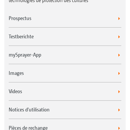
technologies de protection des cultures
mesure – du pack Standard intuitif au
pack Confort plus à écran tactile.
Prospectus
5. Léger, compact, maniable – Mode de
construction court avec fusées directrices et
Testberichte
angle de braquage jusqu’à 28 degrés.
6. Pilotage actif Contour-Control pour un
mySprayer-App
guidage optimal de la hauteur de rampe
7. SwingStop pour un amortissement actif
Images
des fouettements afin de réduire les
mouvements horizontaux de la rampe
Videos
Notices d'utilisation
Pièces de rechange