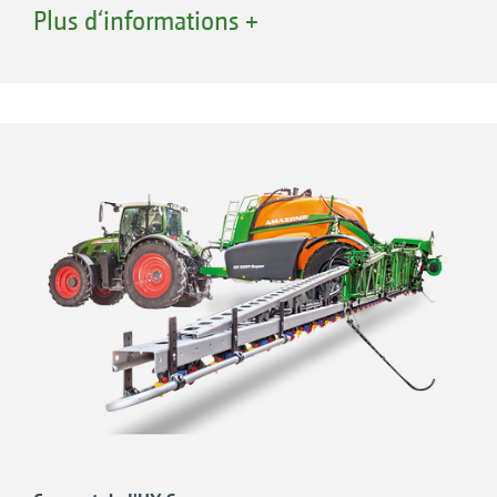
phytosanitaire chimique selon des critères
Plus d‘informations +
écologiques et économiques.
Pour relever ce défi, il est nécessaire
d'appliquer les produits phytosanitaires avec la
plus grande précision. Cela permet ainsi de
réduire les quantités utilisées, de limiter la
dérive et de garantir les rendements.
Grâce aux solutions techniques de l'UX Super
d'AMAZONE, l'agriculture de précision s'invite
dans vos parcelles. Que vous optiez pour la
coupure buse à buse, l'application en bandes
ou le Spot-Spraying, le suivi actif de rampe ou
l'injection directe, avec l'UX Super vous
maîtrisez la gestion de vos cultures avec une