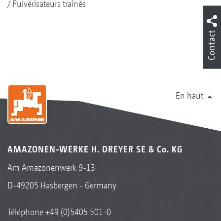
Pulvérisateurs traînés
Contact
En haut
AMAZONEN-WERKE H. DREYER SE & Co. KG
Am Amazonenwerk 9-13
D-49205 Hasbergen - Germany
Téléphone
+49 (0)5405 501-0