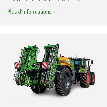
combinés pour un amorti des mouvements
Plus d‘informations +
d’inclinaison latérale,
un système intégré composé de tôles frein
et de silentblocs pour l’amortissement des
mouvements de fouettement.
Grâce à l’amortissement hydraulique intégré
au cadre central, la rampe Super-S2 est guidée
de manière optimale au-dessus de la surface
cible.
1. Axe oscillant central
2. Système ressort-amortisseur pour amortir