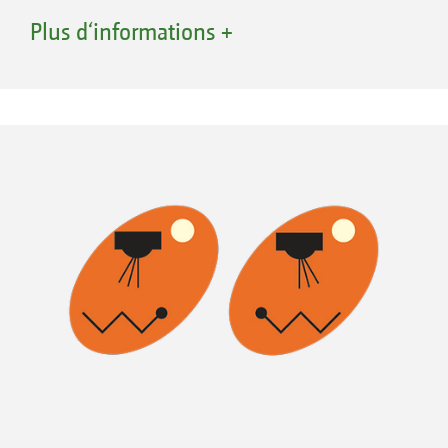
tracteur.
Plus d‘informations +
15/12/7 m
16/12/7 m
18/13/7 m
20/17/13/7 m
21/17/13/7 m
21/15/11/7 m
24/18/13/7 m
25/22/18/13 m
27/21/15/11/7 m
UX 5200 Special avec rampe Super-L2
27/23/18/13/7 m
Grâce à la fixation oscillante centrale, la rampe Super-
28/23/18/13/7 m
L bénéficie en standard d’un guidage optimal.
Système ressort-amortisseur pour amortir
les fouettements