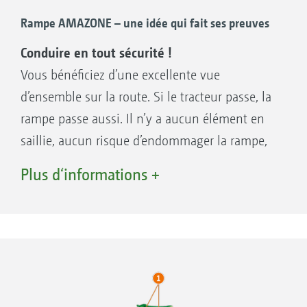
les fouettements
3. Articulation orientée transversalement au
Rampe AMAZONE – une idée qui fait ses preuves
sens du déplacement : davantage de rigidité
Conduire en tout sécurité !
4. Système ressort-amortisseur pour amortir
Vous bénéficiez d’une excellente vue
les oscillations verticales
d’ensemble sur la route. Si le tracteur passe, la
5. Verrouillage de rampe
rampe passe aussi. Il n’y a aucun élément en
saillie, aucun risque d’endommager la rampe,
les dimensions au transport sont très faibles.
Plus d‘informations +
Tout est réfléchi !
La rampe est solidement verrouillée dans les
crochets de transport. Pas de bruit, aucun
risque de collision de la rampe avec le tracteur.
Rouler vite n’est pas un problème.