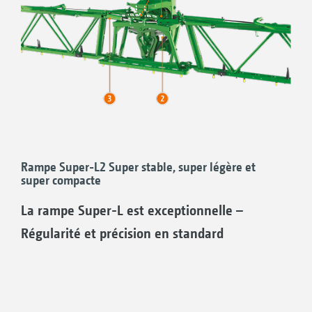
Rampe Super-L2 Super stable, super légère et
super compacte
En position de transport
1. 2400 mm
La rampe Super-L est exceptionnelle –
Travailler proprement !
Régularité et précision en standard
Aucune bouillie ne goutte à partir des rampes
sur le tracteur ou sur le centre de pilotage et la
rampe ne touche pas non plus la cabine du