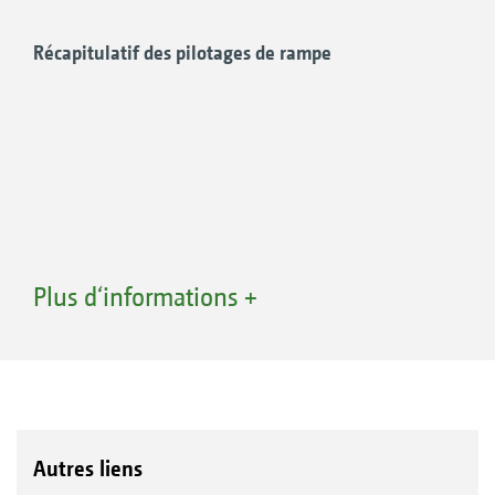
Récapitulatif des pilotages de rampe
Les capteurs assurent de façon précise les hauteurs et
assurent le suivi de la végétation
Plus d‘informations +
Avantages du suivi de terrain
DistanceControl
Pilotage de rampe entièrement
automatique, y compris le suivi en hauteur,
Autres liens
la correction d’assiette et le relevage de