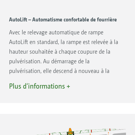
AutoLift – Automatisme confortable de fourrière
Avec le relevage automatique de rampe
AutoLift en standard, la rampe est relevée à la
hauteur souhaitée à chaque coupure de la
pulvérisation. Au démarrage de la
pulvérisation, elle descend à nouveau à la
hauteur de travail cible. Cette fonction permet
Plus d‘informations +
Largeurs de travail de la rampe Super-L2
de limiter les risques d'endommager la rampe
en fourrière.
Descente automatique de rampe en GPS-
Switch