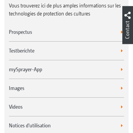
rampe en fourrière
Vous trouverez ici de plus amples informations sur les
Géométrie variable automatique de rampe
technologies de protection des cultures
des deux côtés (associée au pliage Profi 2)
Contact
Prospectus
1. Capteurs à ultrasons
Testberichte
2. Capteurs angulaires
mySprayer-App
Images
Videos
Notices d'utilisation