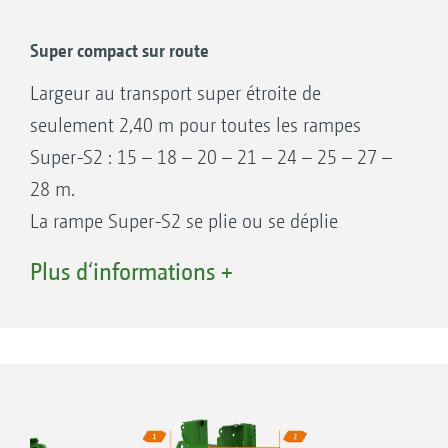
Super compact sur route
Largeur au transport super étroite de
Une articulation qui tient !
seulement 2,40 m pour toutes les rampes
Super-S2 : 15 – 18 – 20 – 21 – 24 – 25 – 27 –
28 m.
La rampe Super-S2 se plie ou se déplie
entièrement automatiquement grâce à de
Plus d‘informations +
puissants vérins hydrauliques. En position de
transport, la rampe est repliée bien compacte
derrière la machine avec une largeur au
transport de seulement 2,40 m.
La rampe Super-S2 avec ses profilés en acier
plusieurs fois repliés, allant jusqu‘à 140 mm