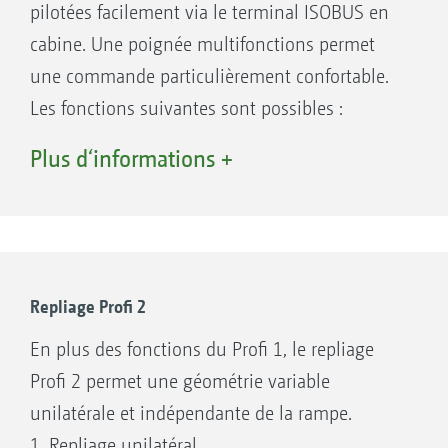
pilotées facilement via le terminal ISOBUS en
cabine. Une poignée multifonctions permet
une commande particulièrement confortable.
Rampe Super-L2 avec des largeurs de travail
Les fonctions suivantes sont possibles :
de 21 à 36 mètres
Réglage en hauteur, dépliage/repliage
Plus d‘informations +
La rampe Super-L2 se démarque par sa largeur
symétrique ou asymétrique (à vitesse réduite :
au transport super étroite et ses largeurs de
max. 6 km/h), réduction de la largeur de
travail jusqu’à 36 m.
travail, correcteur de dévers.
Système ressort-amortisseur pour amortir
Repliage Profi 2
les fouettements
En plus des fonctions du Profi 1, le repliage
Système avec silentblocs pour réduire les
Profi 2 permet une géométrie variable
oscillations verticales
unilatérale et indépendante de la rampe.
Vérins pour la géométrie variable
1. Repliage unilatéral