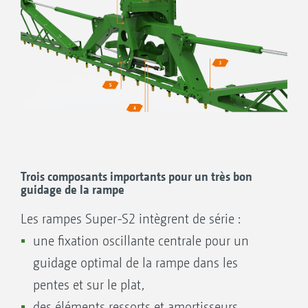
Les raccords hydrauliques vissés en acier inox
garantissent une longévité élevée et une valeur de
de large, est super stable.
revente importante.
Trois composants importants pour un très bon
guidage de la rampe
Les rampes Super-S2 intègrent de série :
La grande plateforme garantit une bonne
une fixation oscillante centrale pour un
accessibilité et une station debout sécurisée
guidage optimal de la rampe dans les
pentes et sur le plat,
des éléments ressorts et amortisseurs