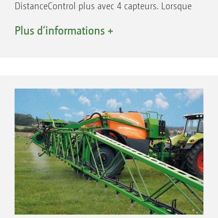
DistanceControl plus avec 4 capteurs. Lorsque
le développement des cultures est fortement
Plus d‘informations +
hétérogène ou les céréales partiellement
versées, il se peut que la rampe équipée de 2
capteurs plonge dans la culture. Dans ce cas,
l’équipement en option avec 4 capteurs
apporte la solution idéale. Les capteurs sont
montés électriquement en parallèle et seule
l'information du capteur le plus proche de la
surface cible est prise en compte.
Le conducteur se concentre sur la protection
phytosanitaire, l’ordinateur sur le pilotage
optimal de la rampe !