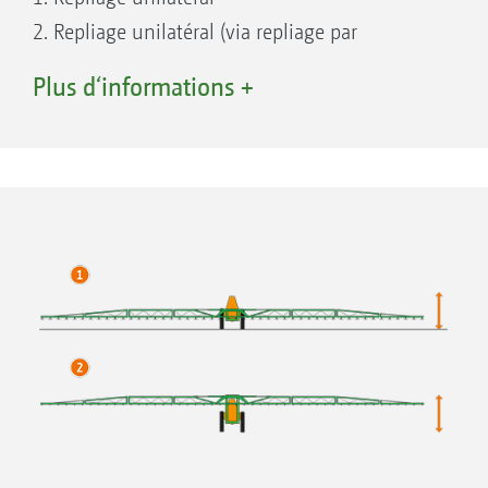
2. Repliage unilatéral (via repliage par
présélection, repliage Profi 1 ou repliage Profi
21/15/9 m
Plus d‘informations +
2)
24/19/10 m
3. Géométrie variable
27/19/10 m
4. Géométrie variable (via repliage Profi 2)
27/22/15/8 m
28/19/10 m
28/22/15/8 m
30/24/15/8 m
32/26/19/10 m
33/26/19/10 m
33/27/21/12 m
36/28/19/10 m
36/30/24/12 m