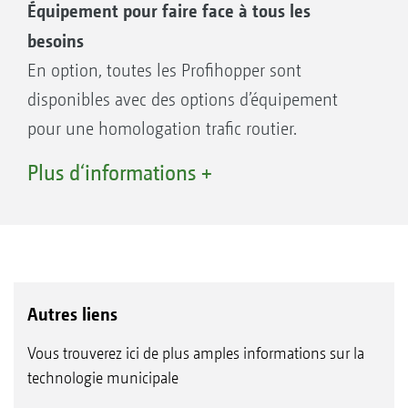
Équipement pour faire face à tous les
besoins
En option, toutes les Profihopper sont
disponibles avec des options d’équipement
pour une homologation trafic routier.
1
Uniquement disponible en option pour la
Plus d‘informations +
Profihopper 1250.
2
Uniquement disponible en option pour la
Profihopper 1500.
3
Uniquement disponible en option pour la
Profihopper 1500 Cab.
Autres liens
Vous trouverez ici de plus amples informations sur la
technologie municipale