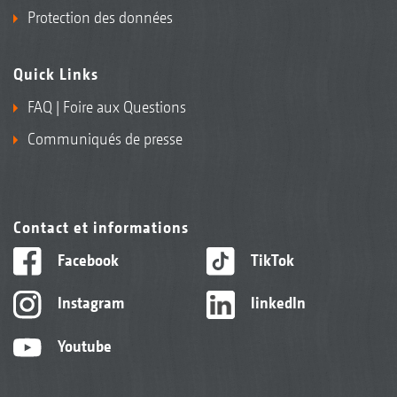
Protection des données
Quick Links
2+3
FAQ | Foire aux Questions
Extincteur
Communiqués de presse
Contact et informations
Facebook
TikTok
Instagram
linkedIn
Différentes variantes de siège, par exemple le siège
Youtube
"De Luxe" Grammer chauffant et avec suspension
pneumatique