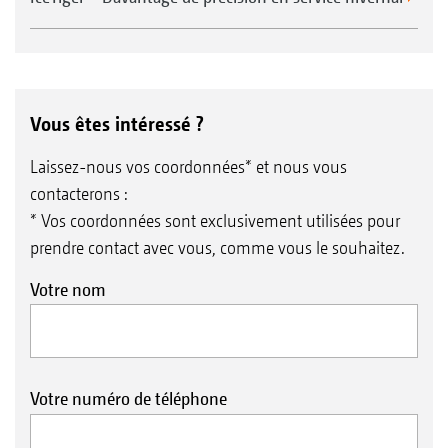
Vous êtes intéressé ?
Éclairage pour les déplacements routiers
Laissez-nous vos coordonnées* et nous vous
contacterons :
* Vos coordonnées sont exclusivement utilisées pour
prendre contact avec vous, comme vous le souhaitez.
Votre nom
Votre numéro de téléphone
Des pneus gazon extra-larges sont disponibles en
1
option