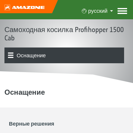
русский
Самоходная косилка Profihopper 1500
Cab
Оснащение
Концепция | Преимущества
Cab
Косилочный механизм | Шнековая система
Бункеры
Шасси | Привод | Мотор
Управление | Регулировка
Обзор продукта
Отзывы
сбора и подачи
Оснащение
Верные решения