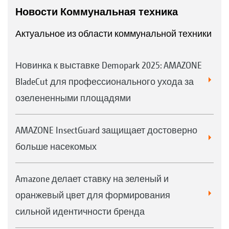
Новости Коммунальная техника
Актуальное из области коммунальной техники
3
Камера заднего вида для большего обзора
Новинка к выставке Demopark 2025: AMAZONE
BladeCut для профессионального ухода за
озелененными площадями
AMAZONE InsectGuard защищает достоверно
больше насекомых
Amazone делает ставку на зеленый и
Задние светодиодные фонари комплекта
осветительного оборудования
оранжевый цвет для формирования
сильной идентичности бренда