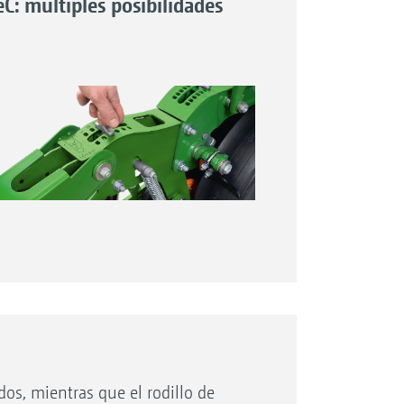
eC: múltiples posibilidades
ltura de los discos de cierre de surcos
ionales se puede ajustar sin
ramientas
os, mientras que el rodillo de