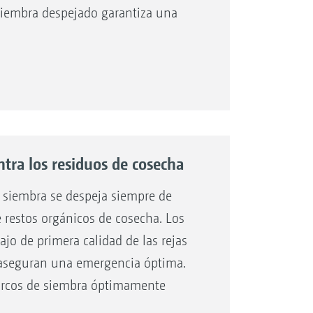
 siembra despejado garantiza una
entado
dor de terrones
ntra los residuos de cosecha
de siembra se despeja siempre de
 restos orgánicos de cosecha. Los
jo de primera calidad de las rejas
y aseguran una emergencia óptima.
surcos de siembra óptimamente