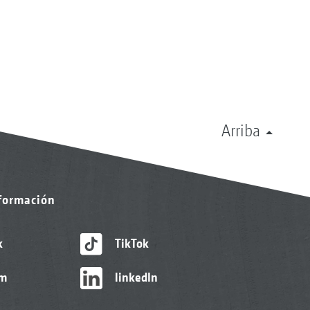
Arriba
nformación
k
TikTok
am
linkedIn