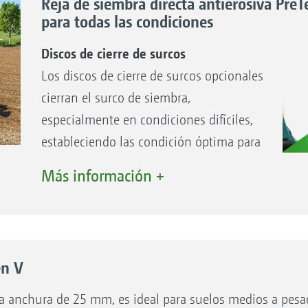
Reja de siembra directa antierosiva PreT
para todas las condiciones
Discos de cierre de surcos
Los discos de cierre de surcos opcionales
cierran el surco de siembra,
especialmente en condiciones difíciles,
estableciendo las condición óptima para
la emergencia.
Más información +
Optimización de la emergencia
La a
mediante el cierre seguro del surco de
opc
siembra
her
Ajuste de altura y desactivación simples
en V
y sin herramientas
na anchura de 25 mm, es ideal para suelos medios a pesad