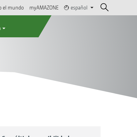
o el mundo
myAMAZONE
español
a