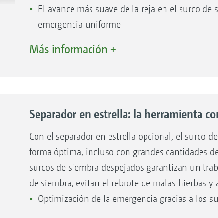
El avance más suave de la reja en el surco de
emergencia uniforme
es en 25 mm y 50 mm | 1) 25 mm liso 2) 50 mm liso 3) 50 mm d
Posibilidad de adaptación universal del separa
Más información +
Separador en estrella: la herramienta co
Con el separador en estrella opcional, el surco 
forma óptima, incluso con grandes cantidades de
surcos de siembra despejados garantizan un traba
de siembra, evitan el rebrote de malas hierbas 
Optimización de la emergencia gracias a los 
despejados