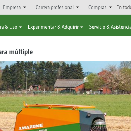
Empresa
Carrera profesional
Compras
En tod
ra & Uso
Experimentar & Adquirir
Servicio & Asistenci
ra múltiple