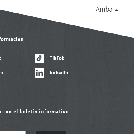
Arriba
nformación
k
TikTok
am
linkedIn
a con el boletín informativo