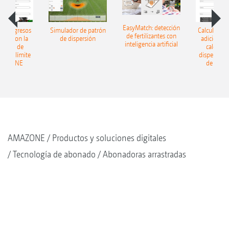
EasyMatch: detección
 los ingresos
Simulador de patrón
Calcular los
de fertilizantes con
ales: con la
de dispersión
adicionales
inteligencia artificial
ladora de
calculad
ón en límite
dispersión 
AMAZONE
de AMA
AMAZONE
Productos y soluciones digitales
Tecnología de abonado
Abonadoras arrastradas