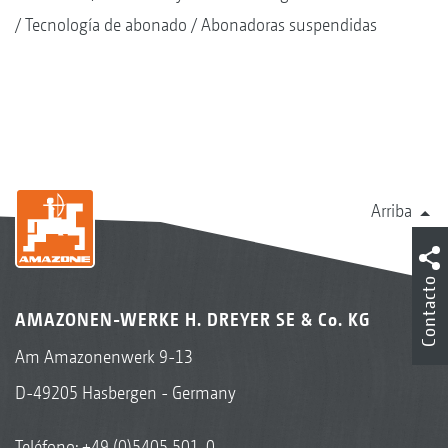
Tecnología de abonado
Abonadoras suspendidas
Arriba
Contacto
AMAZONEN-WERKE H. DREYER SE & Co. KG
Am Amazonenwerk 9-13
D-49205 Hasbergen - Germany
Teléfono:
+49 (0)5405 501-0