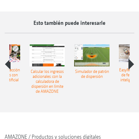
Esto también puede interesarle
h: detección
EasyMatch: 
Calcular los ingresos
Simulador de patrón
lizantes con
de fertiliz
adicionales: con la
de dispersión
cia artificial
inteligencia 
calculadora de
dispersión en límite
de AMAZONE
AMAZONE
Productos y soluciones digitales