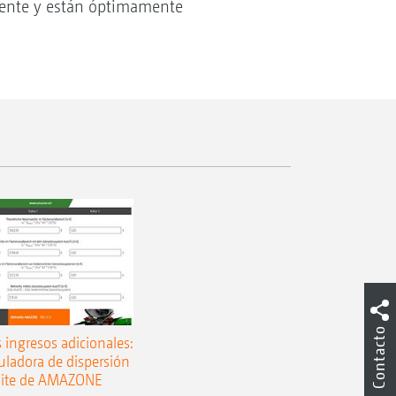
mente y están óptimamente
Contacto
s ingresos adicionales:
culadora de dispersión
mite de AMAZONE