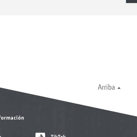
Arriba
nformación
k
TikTok