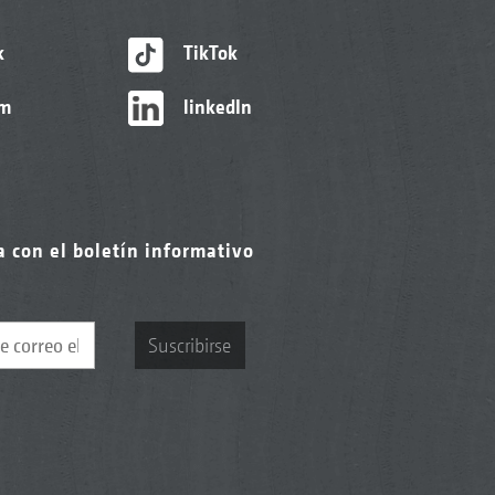
k
TikTok
am
linkedIn
a con el boletín informativo
Suscribirse