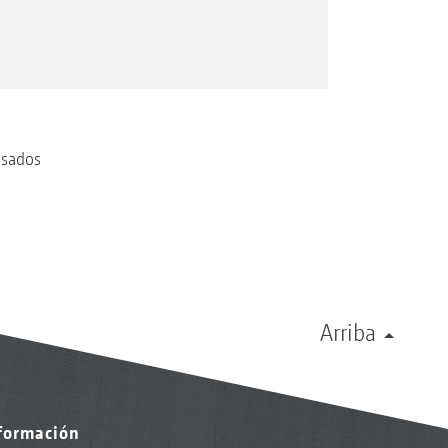
lsados
Arriba
nformación