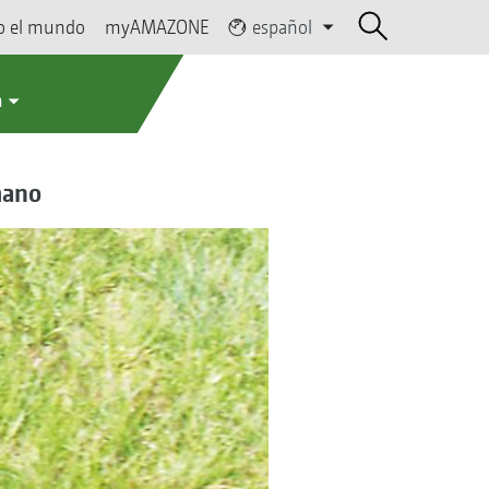
o el mundo
myAMAZONE
español
a
mano