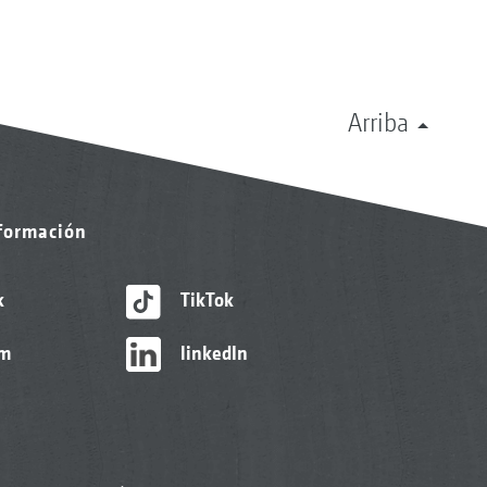
Arriba
nformación
k
TikTok
am
linkedIn