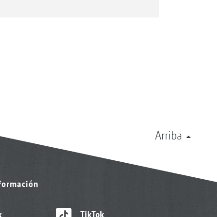
Arriba
nformación
k
TikTok