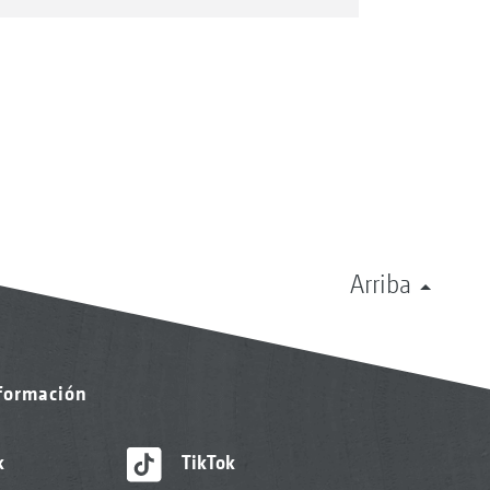
Arriba
nformación
k
TikTok