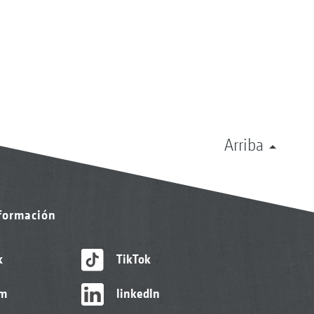
Arriba
nformación
k
TikTok
am
linkedIn