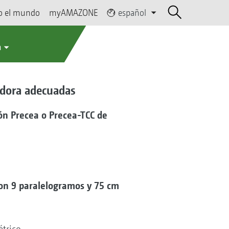
o el mundo
myAMAZONE
español
a
adora adecuadas
n Precea o Precea-TCC de
con 9 paralelogramos y 75 cm