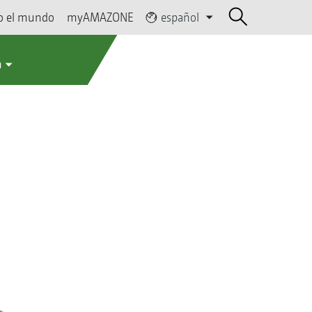
o el mundo
myAMAZONE
español
a