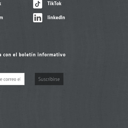
k
TikTok
am
linkedIn
a con el boletín informativo
Suscribirse